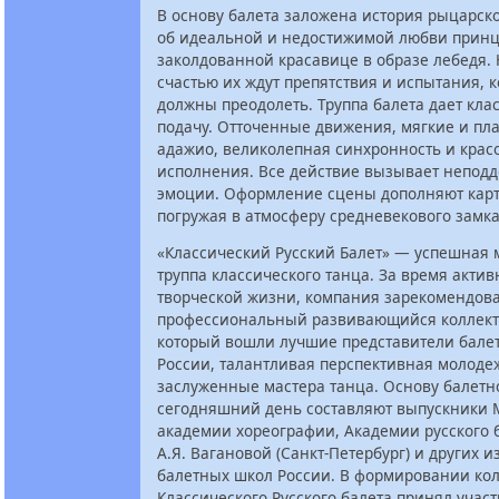
В основу балета заложена история рыцарск
об идеальной и недостижимой любви принц
заколдованной красавице в образе лебедя. 
счастью их ждут препятствия и испытания, 
должны преодолеть. Труппа балета дает кла
подачу. Отточенные движения, мягкие и пл
адажио, великолепная синхронность и крас
исполнения. Все действие вызывает непод
эмоции. Оформление сцены дополняют карт
погружая в атмосферу средневекового замка
«Классический Русский Балет» — успешная 
труппа классического танца. За время акти
творческой жизни, компания зарекомендова
профессиональный развивающийся коллект
который вошли лучшие представители бале
России, талантливая перспективная молоде
заслуженные мастера танца. Основу балетн
сегодняшний день составляют выпускники 
академии хореографии, Академии русского 
А.Я. Вагановой (Санкт-Петербург) и других 
балетных школ России. В формировании ко
Классического Русского балета принял участ