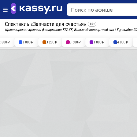
Спектакль «Запчасти для счастья»
16+
Красноярская краевая филармония КГАУК
,
Большой концертный зал
|
8 декабря 2
2 800
3 000
3 200
3 500
3 800
4 000