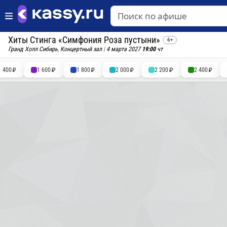
Хиты Стинга «Симфония Роза пустыни»
6+
Гранд Холл Сибирь
,
Концертный зал
|
4 марта 2027
19:00
чт
1 400
1 600
1 800
2 000
2 200
2 400