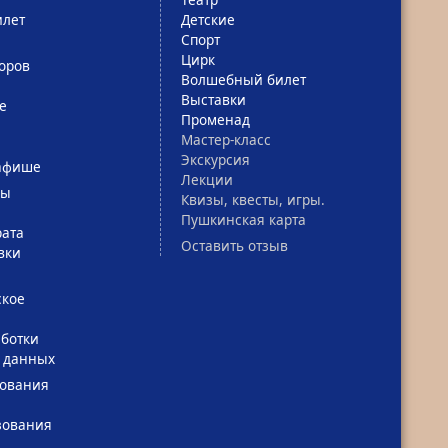
лет
Детские
Спорт
Цирк
оров
Волшебный билет
Выставки
е
Променад
Мастер-класс
Экскурсия
афише
Лекции
сы
Квизы, квесты, игры.
Пушкинская карта
рата
Оставить отзыв
вки
ское
ботки
 данных
зования
зования