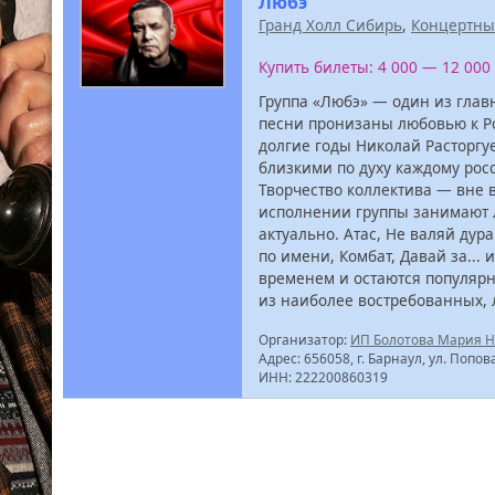
Любэ
Гранд Холл Сибирь
,
Концертны
Купить билеты: 4 000 — 12 000
Группа «Любэ» — один из глав
песни пронизаны любовью к Род
долгие годы Николай Расторгу
близкими по духу каждому рос
Творчество коллектива — вне 
исполнении группы занимают л
актуально. Атас, Не валяй дур
по имени, Комбат, Давай за...
временем и остаются популярны
из наиболее востребованных,
Организатор:
ИП Болотова Мария 
Адрес: 656058, г. Барнаул, ул. Попов
ИНН: 222200860319