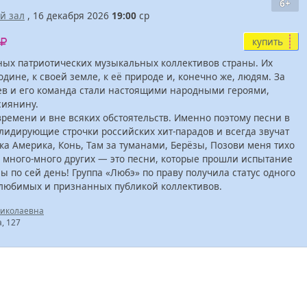
6+
й зал
, 16 декабря 2026
19:00
ср
купить
ных патриотических музыкальных коллективов страны. Их
ине, к своей земле, к её природе и, конечно же, людям. За
ев и его команда стали настоящими народными героями,
сиянину.
времени и вне всяких обстоятельств. Именно поэтому песни в
идирующие строчки российских хит-парадов и всегда звучат
ака Америка, Конь, Там за туманами, Берёзы, Позови меня тихо
 и много-много других — это песни, которые прошли испытание
 по сей день! Группа «Любэ» по праву получила статус одного
 любимых и признанных публикой коллективов.
Николаевна
а, 127