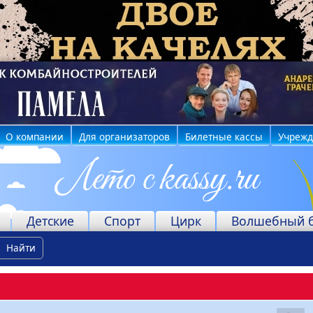
О компании
Для организаторов
Билетные кассы
Учреж
Детские
Спорт
Цирк
Волшебный 
Найти