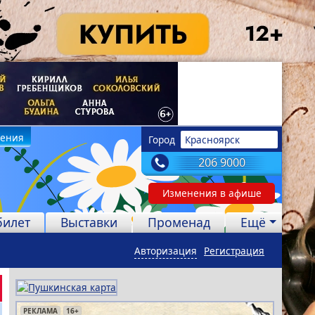
дения
Город
Красноярск
206 9000
Изменения в афише
билет
Выставки
Променад
Ещё
Авторизация
Регистрация
РЕКЛАМА
РЕКЛАМА
РЕКЛАМА
РЕКЛАМА
РЕКЛАМА
РЕКЛАМА
12+
16+
16+
12+
6+
12+