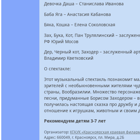
Девочка Даша – Станислава Иванова
Баба Яга – Анастасия Кабанова
Бяка, Кошка – Елена Соколовская
Зах, Бука, Кот, Пан Трулялинский – заслуже
РФ Юрий Мосов
Дер, Черный кот, Заходер – заслуженный ар
Владимир Кветковский
О спектакле:
Этот музыкальный спектакль познакомит м
зрителей с необыкновенными жителями чу
страны, Вообразилии. Множество персонаже
песни, придуманные Борисом Заходером – в
получилась настоящая сказка про дружбу и 
отношение к игрушкам, животным и своим 
Рекомендуем детям 3-7 лет
Организатор:
КГАУК «Красноярская краевая филар
Адрес: 660049, г. Красноярск, пл. Мира, д.2Б