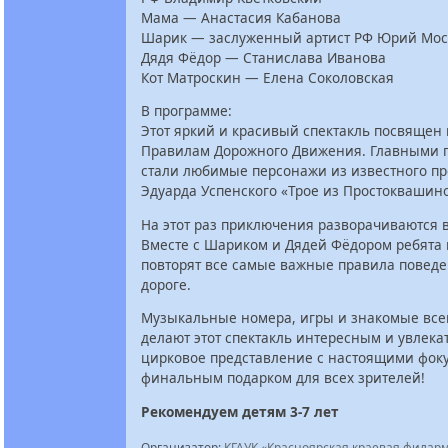
Мама — Анастасия Кабанова
Шарик — заслуженный артист РФ Юрий Мос
Дядя Фёдор — Станислава Иванова
Кот Матроскин — Елена Соколовская
В программе:
Этот яркий и красивый спектакль посвящен
Правилам Дорожного Движения. Главными 
стали любимые персонажи из известного п
Эдуарда Успенского «Трое из Простоквашино
На этот раз приключения разворачиваются в
Вместе с Шариком и Дядей Фёдором ребята 
повторят все самые важные правила поведе
дороге.
Музыкальные номера, игры и знакомые вс
делают этот спектакль интересным и увлека
цирковое представление с настоящими фоку
финальным подарком для всех зрителей!
Рекомендуем детям 3-7 лет
Организатор:
КГАУК «Красноярская краевая филар