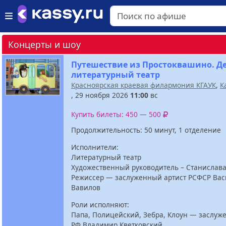
Концерты и шоу
Путешествие из Простоквашино. Д
литературный театр
Красноярская краевая филармония КГАУК
,
К
, 29 ноября 2026
11:00
вс
Купить билеты: 450 — 500
Продолжительность: 50 минут, 1 отделение
Исполнители:
Литературный театр
Художественный руководитель – Станислав
Режиссер — заслуженный артист РСФСР Ва
Вавилов
Роли исполняют:
Папа, Полицейский, Зебра, Клоун — заслуж
РФ Владимир Кветковский