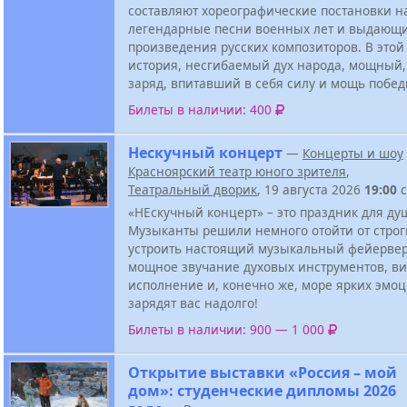
составляют хореографические постановки н
легендарные песни военных лет и выдающ
произведения русских композиторов. В это
история, несгибаемый дух народа, мощный
заряд, впитавший в себя силу и мощь побед
Билеты в наличии: 400
Нескучный концерт
—
Концерты и шоу
Красноярский театр юного зрителя
,
Театральный дворик
, 19 августа 2026
19:00
с
«НЕскучный концерт» – это праздник для ду
Музыканты решили немного отойти от строг
устроить настоящий музыкальный фейервер
мощное звучание духовых инструментов, ви
исполнение и, конечно же, море ярких эмоц
зарядят вас надолго!
Билеты в наличии: 900 — 1 000
Открытие выставки «Россия – мой
дом»: студенческие дипломы 2026