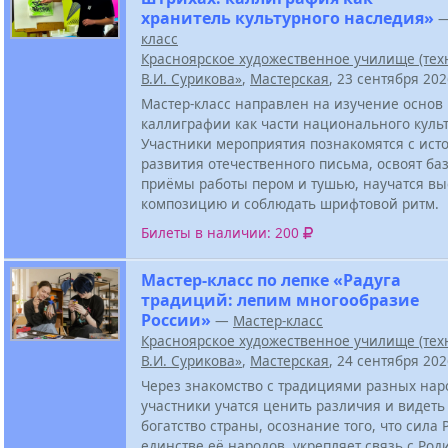
хранитель культурного наследия»
класс
Красноярское художественное училище (тех
В.И. Сурикова»
,
Мастерская
, 23 сентября 20
Мастер-класс направлен на изучение основ 
каллиграфии как части национального культ
Участники мероприятия познакомятся с ист
развития отечественного письма, освоят ба
приёмы работы пером и тушью, научатся вы
композицию и соблюдать шрифтовой ритм.
Билеты в наличии: 200
Мастер-класс по лепке «Радуга
традиций: лепим многообразие
России»
—
Мастер-класс
Красноярское художественное училище (тех
В.И. Сурикова»
,
Мастерская
, 24 сентября 20
Через знакомство с традициями разных нар
участники учатся ценить различия и видеть
богатство страны, осознание того, что сила 
единстве её народов, укрепляет связь с Род