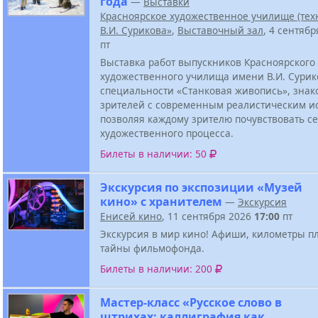
года
—
Выставки
Красноярское художественное училище (тех
В.И. Сурикова»
,
Выставочный зал
, 4 сентяб
пт
Выставка работ выпускников Красноярского
художественного училища имени В.И. Сурик
специальности «Станковая живопись», знак
зрителей с современным реалистическим ис
позволяя каждому зрителю почувствовать с
художественного процесса.
Билеты в наличии: 50
Экскурсия по экспозиции «Музей
кино» с хранителем
—
Экскурсия
Енисей кино
, 11 сентября 2026
17:00
пт
Экскурсия в мир кино! Афиши, километры п
тайны фильмофонда.
Билеты в наличии: 200
Мастер-класс «Русское слово в
штрихах: каллиграфия как