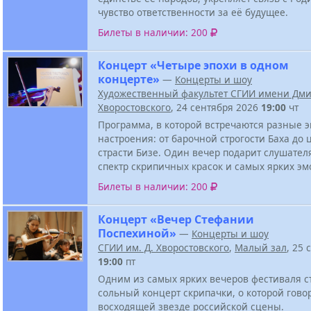
чувство ответственности за её будущее.
Билеты в наличии: 200
Концерт «Четыре эпохи в одном
концерте»
—
Концерты и шоу
Художественный факультет СГИИ имени Дм
Хворостовского
, 24 сентября 2026
19:00
чт
Программа, в которой встречаются разные э
настроения: от барочной строгости Баха до
страсти Бизе. Один вечер подарит слушате
спектр скрипичных красок и самых ярких эм
Билеты в наличии: 200
Концерт «Вечер Стефании
Поспехиной»
—
Концерты и шоу
СГИИ им. Д. Хворостовского
,
Малый зал
, 25 
19:00
пт
Одним из самых ярких вечеров фестиваля с
сольный концерт скрипачки, о которой говор
восходящей звезде российской сцены.