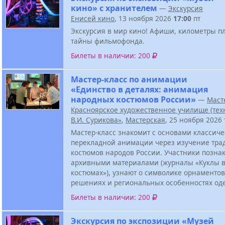
кино» с хранителем
—
Экскурсия
Енисей кино
, 13 ноября 2026
17:00
пт
Экскурсия в мир кино! Афиши, километры п
тайны фильмофонда.
Билеты в наличии: 200
Мастер-класс по анимации
«Единство в деталях: анимация
народных костюмов России»
—
Маст
Красноярское художественное училище (тех
В.И. Сурикова»
,
Мастерская
, 25 ноября 2026
Мастер-класс знакомит с основами классич
перекладной анимации через изучение тр
костюмов народов России. Участники познак
архивными материалами (журналы «Куклы 
костюмах»), узнают о символике орнаментов
решениях и региональных особенностях од
Билеты в наличии: 200
Экскурсия по экспозиции «Музей