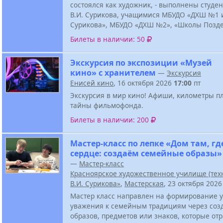
состоялся как художник, - выполнены студе
В.И. Сурикова, учащимися МБУДО «ДХШ №1 и
Сурикова», МБУДО «ДХШ №2», «Школы Позд
Билеты в наличии: 50
Экскурсия по экспозиции «Музей
кино» с хранителем
—
Экскурсия
Енисей кино
, 16 октября 2026
17:00
пт
Экскурсия в мир кино! Афиши, километры п
тайны фильмофонда.
Билеты в наличии: 200
Мастер-класс по лепке «Дом там, гд
сердце: создаём семейные образы»
—
Мастер-класс
Красноярское художественное училище (тех
В.И. Сурикова»
,
Мастерская
, 23 октября 202
Мастер класс направлен на формирование у
уважения к семейным традициям через соз
образов, предметов или знаков, которые от