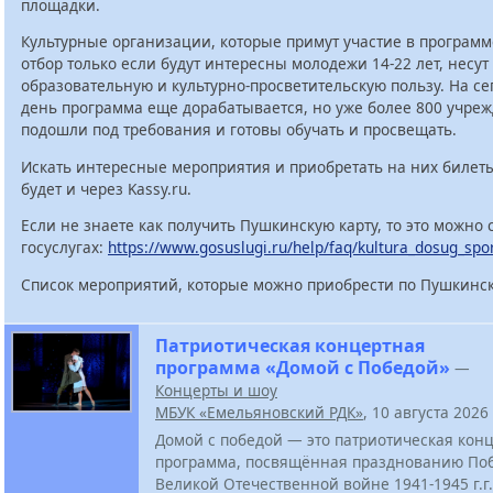
площадки.
Культурные организации, которые примут участие в программ
отбор только если будут интересны молодежи 14-22 лет, несут
образовательную и культурно-просветительскую пользу. На с
день программа еще дорабатывается, но уже более 800 учре
подошли под требования и готовы обучать и просвещать.
Искать интересные мероприятия и приобретать на них билет
будет и через Kassy.ru.
Если не знаете как получить Пушкинскую карту, то это можно 
госуслугах:
https://www.gosuslugi.ru/help/faq/kultura_dosug_spo
Список мероприятий, которые можно приобрести по Пушкинск
Патриотическая концертная
программа «Домой с Победой»
—
Концерты и шоу
МБУК «Емельяновский РДК»
, 10 августа 2026
Домой с победой — это патриотическая кон
программа, посвящённая празднованию По
Великой Отечественной войне 1941-1945 г.г