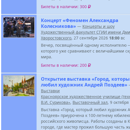
Билеты в наличии: 300
Концерт «Феномен Александра
Колесникова»
—
Концерты и шоу
Художественный факультет СГИИ имени Дм
Хворостовского
, 27 сентября 2026
18:00
вс
Вечер, посвящённый одному исполнителю —
которого уже сравнивают с величайшими с
мира.
Билеты в наличии: 200
Открытие выставка «Город, котор
любил художник Андрей Поздеев»
Выставки
Красноярское художественное училище (тех
В.И. Сурикова»
,
Выставочный зал
, 9 октябр
Выставка «Город, который любил художник 
Поздеев» приурочена к 100-летнему юбилею
российского живописца. Работы созданы в К
городе, где мастер прожил большую часть ж