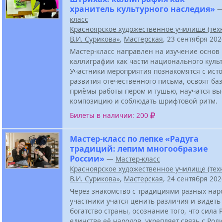
хранитель культурного наследия»
класс
Красноярское художественное училище (тех
В.И. Сурикова»
,
Мастерская
, 23 сентября 20
Мастер-класс направлен на изучение основ 
каллиграфии как части национального культ
Участники мероприятия познакомятся с ист
развития отечественного письма, освоят ба
приёмы работы пером и тушью, научатся вы
композицию и соблюдать шрифтовой ритм.
Билеты в наличии: 200
Мастер-класс по лепке «Радуга
традиций: лепим многообразие
России»
—
Мастер-класс
Красноярское художественное училище (тех
В.И. Сурикова»
,
Мастерская
, 24 сентября 20
Через знакомство с традициями разных нар
участники учатся ценить различия и видеть
богатство страны, осознание того, что сила 
единстве её народов, укрепляет связь с Род