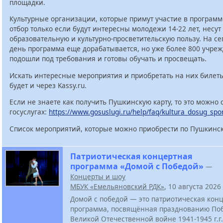
площадки.
Культурные организации, которые примут участие в программ
отбор только если будут интересны молодежи 14-22 лет, несут
образовательную и культурно-просветительскую пользу. На с
день программа еще дорабатывается, но уже более 800 учре
подошли под требования и готовы обучать и просвещать.
Искать интересные мероприятия и приобретать на них билет
будет и через Kassy.ru.
Если не знаете как получить Пушкинскую карту, то это можно 
госуслугах:
https://www.gosuslugi.ru/help/faq/kultura_dosug_spo
Список мероприятий, которые можно приобрести по Пушкинск
Патриотическая концертная
программа «Домой с Победой»
—
Концерты и шоу
МБУК «Емельяновский РДК»
, 10 августа 2026
Домой с победой — это патриотическая кон
программа, посвящённая празднованию По
Великой Отечественной войне 1941-1945 г.г