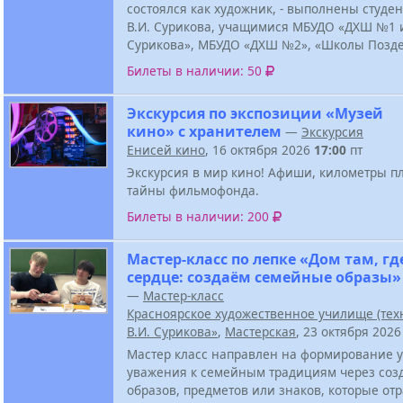
состоялся как художник, - выполнены студе
В.И. Сурикова, учащимися МБУДО «ДХШ №1 и
Сурикова», МБУДО «ДХШ №2», «Школы Позд
Билеты в наличии: 50
Экскурсия по экспозиции «Музей
кино» с хранителем
—
Экскурсия
Енисей кино
, 16 октября 2026
17:00
пт
Экскурсия в мир кино! Афиши, километры п
тайны фильмофонда.
Билеты в наличии: 200
Мастер-класс по лепке «Дом там, гд
сердце: создаём семейные образы»
—
Мастер-класс
Красноярское художественное училище (тех
В.И. Сурикова»
,
Мастерская
, 23 октября 202
Мастер класс направлен на формирование у
уважения к семейным традициям через соз
образов, предметов или знаков, которые от