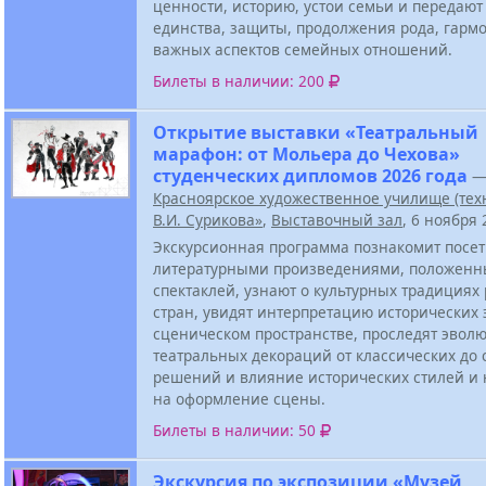
ценности, историю, устои семьи и передают
единства, защиты, продолжения рода, гарм
важных аспектов семейных отношений.
Билеты в наличии: 200
Открытие выставки «Театральный
марафон: от Мольера до Чехова»
студенческих дипломов 2026 года
Красноярское художественное училище (тех
В.И. Сурикова»
,
Выставочный зал
, 6 ноября
Экскурсионная программа познакомит посет
литературными произведениями, положенн
спектаклей, узнают о культурных традициях
стран, увидят интерпретацию исторических 
сценическом пространстве, проследят эвол
театральных декораций от классических до
решений и влияние исторических стилей и
на оформление сцены.
Билеты в наличии: 50
Экскурсия по экспозиции «Музей