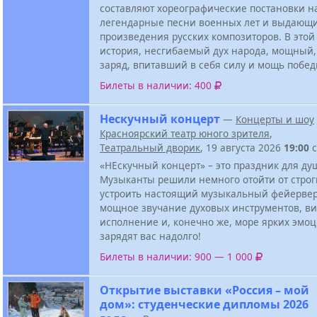
составляют хореографические постановки н
легендарные песни военных лет и выдающ
произведения русских композиторов. В это
история, несгибаемый дух народа, мощный
заряд, впитавший в себя силу и мощь побед
Билеты в наличии: 400
Нескучный концерт
—
Концерты и шоу
Красноярский театр юного зрителя
,
Театральный дворик
, 19 августа 2026
19:00
с
«НЕскучный концерт» – это праздник для ду
Музыканты решили немного отойти от строг
устроить настоящий музыкальный фейервер
мощное звучание духовых инструментов, ви
исполнение и, конечно же, море ярких эмоц
зарядят вас надолго!
Билеты в наличии: 900 — 1 000
Открытие выставки «Россия – мой
дом»: студенческие дипломы 2026