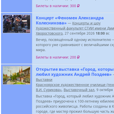
Билеты в наличии: 300
Концерт «Феномен Александра
Колесникова»
—
Концерты и шоу
Художественный факультет СГИИ имени Дм
Хворостовского
, 27 сентября 2026
18:00
вс
Вечер, посвящённый одному исполнителю —
которого уже сравнивают с величайшими с
мира.
Билеты в наличии: 200
Открытие выставка «Город, котор
любил художник Андрей Поздеев»
Выставки
Красноярское художественное училище (тех
В.И. Сурикова»
,
Выставочный зал
, 9 октябр
Выставка «Город, который любил художник 
Поздеев» приурочена к 100-летнему юбилею
российского живописца. Работы созданы в К
городе, где мастер прожил большую часть ж