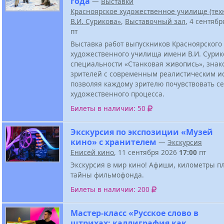
года
—
Выставки
Красноярское художественное училище (тех
В.И. Сурикова»
,
Выставочный зал
, 4 сентяб
пт
Выставка работ выпускников Красноярского
художественного училища имени В.И. Сурик
специальности «Станковая живопись», знак
зрителей с современным реалистическим ис
позволяя каждому зрителю почувствовать с
художественного процесса.
Билеты в наличии: 50
Экскурсия по экспозиции «Музей
кино» с хранителем
—
Экскурсия
Енисей кино
, 11 сентября 2026
17:00
пт
Экскурсия в мир кино! Афиши, километры п
тайны фильмофонда.
Билеты в наличии: 200
Мастер-класс «Русское слово в
штрихах: каллиграфия как