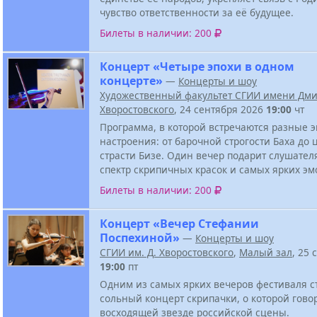
чувство ответственности за её будущее.
Билеты в наличии: 200
Концерт «Четыре эпохи в одном
концерте»
—
Концерты и шоу
Художественный факультет СГИИ имени Дм
Хворостовского
, 24 сентября 2026
19:00
чт
Программа, в которой встречаются разные э
настроения: от барочной строгости Баха до
страсти Бизе. Один вечер подарит слушате
спектр скрипичных красок и самых ярких эм
Билеты в наличии: 200
Концерт «Вечер Стефании
Поспехиной»
—
Концерты и шоу
СГИИ им. Д. Хворостовского
,
Малый зал
, 25 
19:00
пт
Одним из самых ярких вечеров фестиваля с
сольный концерт скрипачки, о которой говор
восходящей звезде российской сцены.