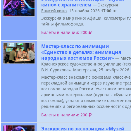
кино» с хранителем
—
Экскурсия
Енисей кино
, 13 ноября 2026
17:00
пт
Экскурсия в мир кино! Афиши, километры п
тайны фильмофонда.
Билеты в наличии: 200
Мастер-класс по анимации
«Единство в деталях: анимация
народных костюмов России»
—
Маст
Красноярское художественное училище (тех
В.И. Сурикова»
,
Мастерская
, 25 ноября 2026
Мастер-класс знакомит с основами классич
перекладной анимации через изучение тр
костюмов народов России. Участники познак
архивными материалами (журналы «Куклы 
костюмах»), узнают о символике орнаментов
решениях и региональных особенностях од
Билеты в наличии: 200
Экскурсия по экспозиции «Музей