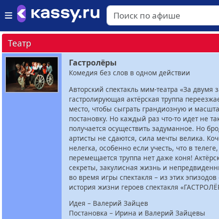
Театр
Гастролёры
Комедия без слов в одном действии
Авторский спектакль мим-театра «За двумя 
гастролирующая актёрская труппа переезжае
место, чтобы сыграть грандиозную и масшт
постановку. Но каждый раз что-то идет не та
получается осуществить задуманное. Но бр
артисты не сдаются, сила мечты велика. Ко
нелегка, особенно если учесть, что в телеге
перемещается труппа нет даже коня! Актёрс
секреты, закулисная жизнь и непредвиден
во время игры спектакля – из этих эпизодов
история жизни героев спектакля «ГАСТРОЛЁ
Идея – Валерий Зайцев
Постановка – Ирина и Валерий Зайцевы