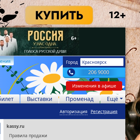
дения
Город
Красноярск
206 9000
Изменения в афише
билет
Выставки
Променад
Ещё
Авторизация
Регистрация
kassy.ru
Правила продажи