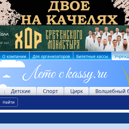
О компании
Для организаторов
Билетные кассы
Учреж
Детские
Спорт
Цирк
Волшебный 
Найти