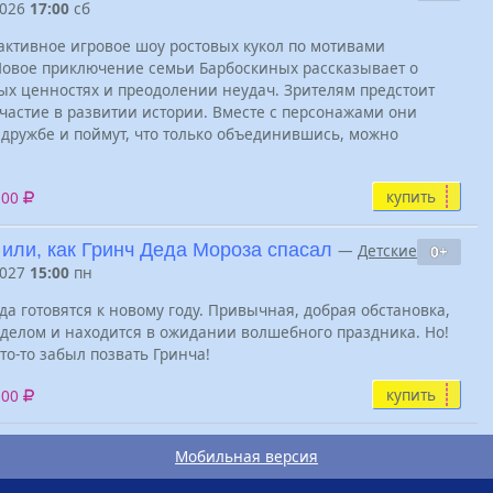
2026
17:00
сб
ктивное игровое шоу ростовых кукол по мотивами
Новое приключение семьи Барбоскиных рассказывает о
ых ценностях и преодолении неудач. Зрителям предстоит
частие в развитии истории. Вместе с персонажами они
дружбе и поймут, что только объединившись, можно
купить
500
или, как Гринч Деда Мороза спасал
—
Детские
0+
2027
15:00
пн
да готовятся к новому году. Привычная, добрая обстановка,
 делом и находится в ожидании волшебного праздника. Но!
то-то забыл позвать Гринча!
купить
500
Мобильная версия