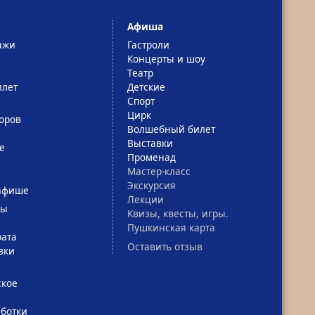
Афиша
ажи
Гастроли
Концерты и шоу
Театр
лет
Детские
Спорт
Цирк
оров
Волшебный билет
Выставки
е
Променад
Мастер-класс
Экскурсия
афише
Лекции
сы
Квизы, квесты, игры.
Пушкинская карта
рата
Оставить отзыв
вки
ское
ботки